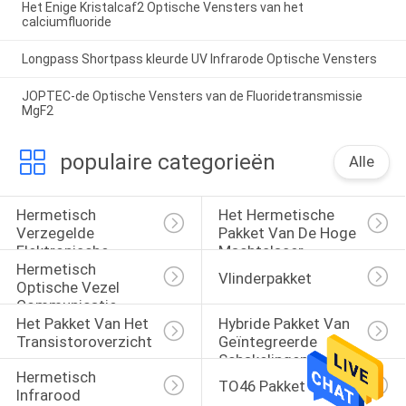
Het Enige Kristalcaf2 Optische Vensters van het
calciumfluoride
Longpass Shortpass kleurde UV Infrarode Optische Vensters
JOPTEC-de Optische Vensters van de Fluoridetransmissie
MgF2
populaire categorieën
Alle
Hermetisch 
Het Hermetische 
Verzegelde 
Pakket Van De Hoge 
Elektronische 
Machtslaser
Hermetisch 
Pakketten
Vlinderpakket
Optische Vezel 
Communicatie 
Het Pakket Van Het 
Hybride Pakket Van 
Pakket
Transistoroverzicht
Geïntegreerde 
Schakelingen
Hermetisch 
TO46 Pakket
Infrarood 