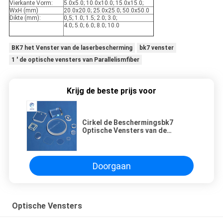
Vierkante Vorm:
5.0x5.0; 10.0x10.0; 15.0x15.0;
WxH (mm)
20.0x20.0; 25.0x25.0; 50.0x50.0
Dikte (mm):
0,5; 1.0; 1.5; 2.0; 3.0;
4.0; 5.0; 6.0; 8.0; 10.0
BK7 het Venster van de laserbescherming
bk7 venster
1 ' de optische vensters van Parallelismfiber
Krijg de beste prijs voor
Cirkel de Beschermingsbk7
Optische Vensters van de
Precisielaser
Doorgaan
Optische Vensters