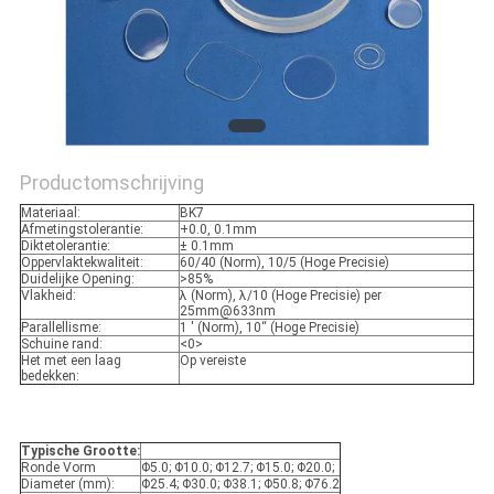
Productomschrijving
Materiaal:
BK7
Afmetingstolerantie:
+0.0, 0.1mm
Diktetolerantie:
± 0.1mm
Oppervlaktekwaliteit:
60/40 (Norm), 10/5 (Hoge Precisie)
Duidelijke Opening:
>85%
Vlakheid:
λ (Norm), λ/10 (Hoge Precisie) per
25mm@633nm
Parallellisme:
1 ' (Norm), 10“ (Hoge Precisie)
Schuine rand:
<0>
Het met een laag
Op vereiste
bedekken:
Typische Grootte:
Ronde Vorm
Φ5.0; Φ10.0; Φ12.7; Φ15.0; Φ20.0;
Diameter (mm):
Φ25.4; Φ30.0; Φ38.1; Φ50.8; Φ76.2