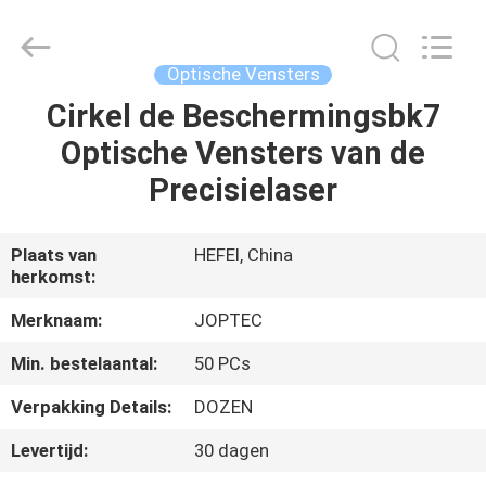
JOPTEC
LASER
CO.,
LTD.
All
Optische Vensters
Rights
Reserved.
Cirkel de Beschermingsbk7
HUIS
Developed
by
ECER
Optische Vensters van de
PRODUCTEN
Precisielaser
ONGEVEER
Plaats van
HEFEI, China
herkomst:
ONS
Merknaam:
JOPTEC
FABRIEKSREIS
Min. bestelaantal:
50 PCs
Verpakking Details:
DOZEN
KWALITEITSCONTROLE
Levertijd:
30 dagen