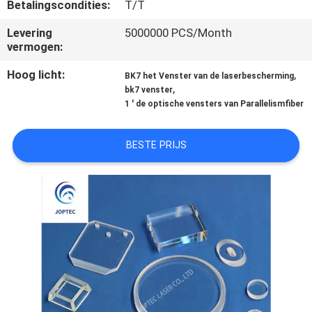
CONTACTEER
Betalingscondities:
T/T
ONS
Levering
5000000 PCS/Month
vermogen:
NIEUWS
Hoog licht:
,
BK7 het Venster van de laserbescherming
,
bk7 venster
1 ' de optische vensters van Parallelismfiber
SITEMAP
BESTE PRIJS
PRIVACY
POLICY